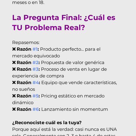
meses o en 18.
La Pregunta Final: ¿Cuál es 
TU Problema Real?
Repasemos:
❌ Razón 
#1
:
 Producto perfecto... para el 
mercado equivocado
❌ Razón 
#2
:
 Propuesta de valor genérica
❌ Razón 
#3
:
 Proceso de venta en lugar de 
experiencia de compra
❌ Razón 
#4
:
 Equipo que vende características, 
no sueños
❌ Razón 
#5
:
 Pricing estático en mercado 
dinámico
❌ Razón 
#6
:
 Lanzamiento sin momentum
¿Reconociste cuál es la tuya?
Porque aquí está la verdad: casi nunca es UNA 
sola. Generalmente son 2, 3 o hasta 4 de estas 